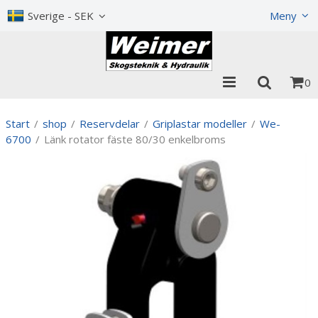
Visa varukorgen
Till kassan
Sverige - SEK
Meny
0
Start
/
shop
/
Reservdelar
/
Griplastar modeller
/
We-
6700
/
Länk rotator fäste 80/30 enkelbroms