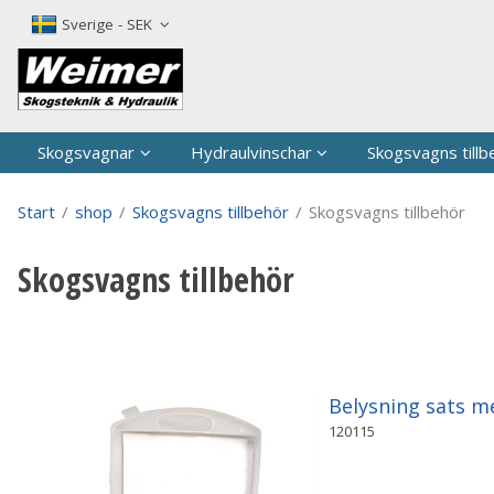
P
Sverige - SEK
Skogsvagnar
Hydraulvinschar
Skogsvagns tillb
Start
/
shop
/
Skogsvagns tillbehör
/
Skogsvagns tillbehör
Skogsvagns tillbehör
Belysning sats m
120115