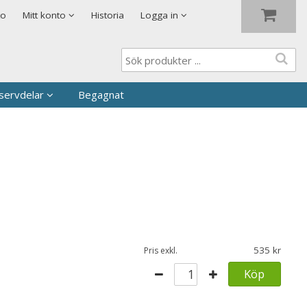
Visa varukorgen
Till kassan
to
Mitt konto
Historia
Logga in
servdelar
Begagnat
535
Pris exkl.
Köp