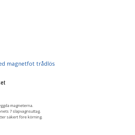
ed magnetfot trådlös
set
byggda magneterna.
onets 7 släpvagnsuttag.
itter säkert före körning.