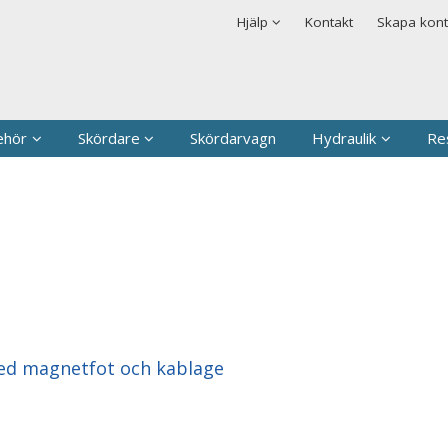
rodukten har lagts i din varukorg
Säkerhet & Cookies
Hjälp
Kontakt
Skapa kon
Logga in
Användarnamn
*
Lösenord
*
ehör
Skördare
Skördarvagn
Hydraulik
Re
Kom ihåg mig
Glömt ditt lösenord?
Skapa nytt konto
ed magnetfot och kablage