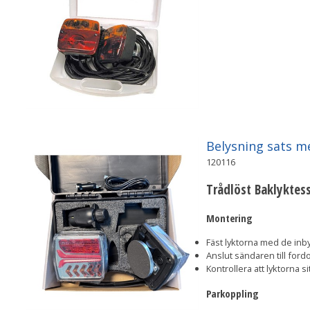
Belysning sats m
120116
Trådlöst Baklyktes
Montering
Fäst lyktorna med de in
Anslut sändaren till ford
Kontrollera att lyktorna s
Parkoppling