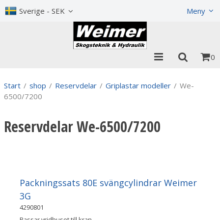
Visa varukorgen
Till kassan
Sverige - SEK
Meny
0
Start
/
shop
/
Reservdelar
/
Griplastar modeller
/
We-
6500/7200
Reservdelar We-6500/7200
Packningssats 80E svängcylindrar Weimer
3G
4290801
Passar vridhuset till kran