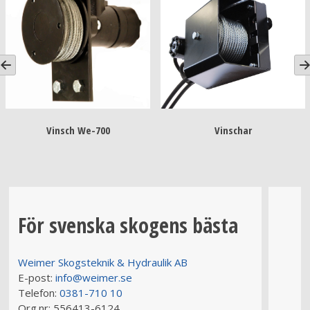
Vinsch We-700
Vinschar
För svenska skogens bästa
Weimer Skogsteknik & Hydraulik AB
E-post:
info@weimer.se
Telefon:
0381-710 10
Org.nr:
556413-6124