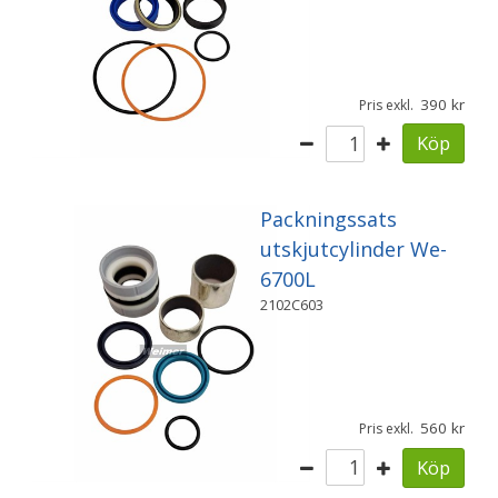
390
Pris exkl.
Köp
Packningssats
utskjutcylinder We-
6700L
2102C603
560
Pris exkl.
Köp