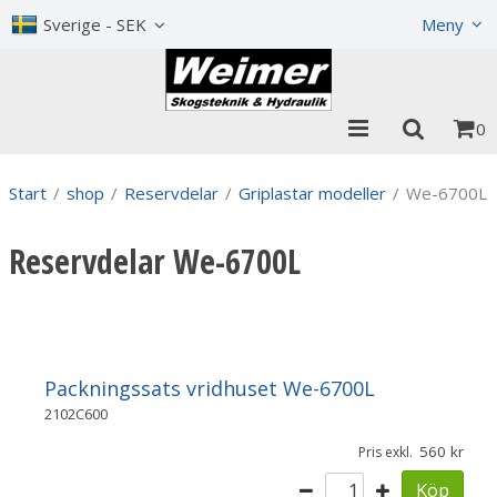
Visa varukorgen
Till kassan
Sverige - SEK
Meny
0
Start
/
shop
/
Reservdelar
/
Griplastar modeller
/
We-6700L
Reservdelar We-6700L
Packningssats vridhuset We-6700L
2102C600
560
Pris exkl.
Köp