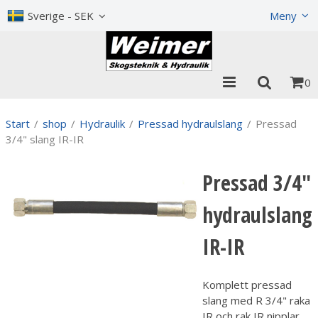
Visa varukorgen
Till kassan
Sverige - SEK
Meny
0
Start
/
shop
/
Hydraulik
/
Pressad hydraulslang
/
Pressad
3/4" slang IR-IR
Pressad 3/4"
hydraulslang
IR-IR
Komplett pressad
slang med R 3/4" raka
IR och rak IR nipplar