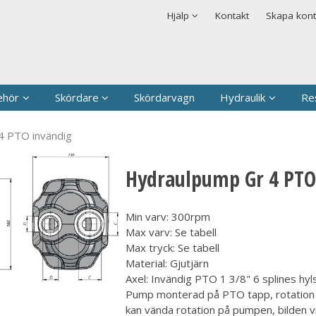
rodukten har lagts i din varukorg
Säkerhet & Cookies
Hjälp
Kontakt
Skapa kon
Logga in
Användarnamn
*
Lösenord
*
ehör
Skördare
Skördarvagn
Hydraulik
Re
Kom ihåg mig
4 PTO invändig
Glömt ditt lösenord?
Hydraulpump Gr 4 PTO
Skapa nytt konto
Min varv: 300rpm
Max varv: Se tabell
Max tryck: Se tabell
Material: Gjutjärn
Axel: Invändig PTO 1 3/8" 6 splines hy
Pump monterad på PTO tapp, rotation 
kan vända rotation på pumpen, bilden 