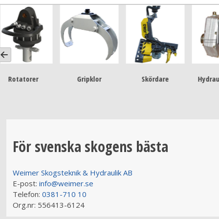
Gripklor
Skördare
Hydraulsystem
Ve
För svenska skogens bästa
Weimer Skogsteknik & Hydraulik AB
E-post:
info@weimer.se
Telefon:
0381-710 10
Org.nr:
556413-6124