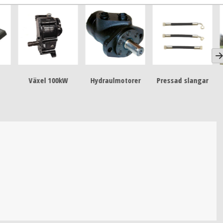
0kW
Hydraulmotorer
Pressad slangar
We-5:an 4G