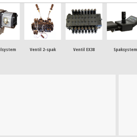
ntil 2-spak
Ventil EX38
Spaksystem
Växel 10