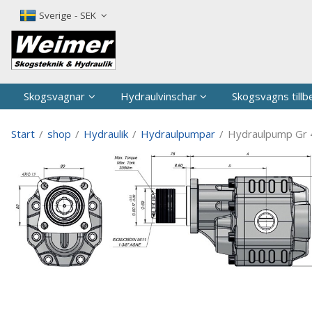
P
Sverige - SEK
Skogsvagnar
Hydraulvinschar
Skogsvagns tillb
Start
/
shop
/
Hydraulik
/
Hydraulpumpar
/
Hydraulpump Gr 