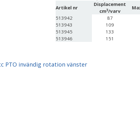
Displacement
Artikel nr
Max
3
cm
/varv
513942
87
513943
109
513945
133
513946
151
 PTO invändig rotation vänster