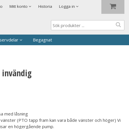
Visa varukorgen
Till kassan
to
Mitt konto
Historia
Logga in
servdelar
Begagnat
 invändig
lsa med låsning
vänster (PTO tapp fram kan vara både vänster och höger) Vi
visar en högergående pump.