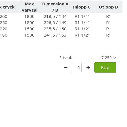
Max
Dimension A
 tryck
Inlopp C
Utlopp D
varvtal
/ B
260
1800
218,5 / 144
R1 1/4"
R1
250
1800
226,5 / 149
R1 1/4"
R1
220
1500
235,5 / 150
R1 1/2"
R1
180
1500
241,5 / 153
R1 1/2"
R1
7 250
Pris exkl.
Köp