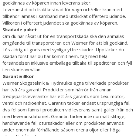
godkännas av köparen innan leverans sker.
Leveranstid och fraktkostnad för vagn och/eller kran med
tillbehör lämnas i samband med utskickat offerterbjudande.
Villkoren i offerterbjudandet ska godkännas av köparen.
Skadade paket
Om du har råkat ut för en transportskada ska den anmälas
omgående till transportören och Weimer för att bli godkänd.
Lös aldrig ut gods med synliga yttre skador. Upptäcker du
skadan först när du har kommit hem, tag med hela
försändelsen inklusive emballage tillbaka till speditören och fyll
i en skadeanmälan.
Garantivillkor
Weimer Skogsteknik & Hydrauliks egna tillverkade produkter
har två års garanti. Produkter som härrör från annan
tredjepartsleverantör har ett års garanti, som t.ex. motor,
ventil och radioenhet. Garantin täcker endast ursprungliga fel,
dvs fel som fanns i produkten vid leverans samt gäller från och
med leveransdatumet. Garantin täcker inte normalt slitage,
handhavande fel, otursskador eller om produkten används
under onormala förhållande såsom orena oljor eller höga