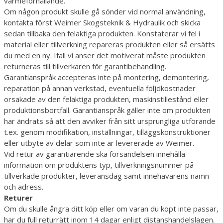
värmeförhållande.
Om någon produkt skulle gå sönder vid normal användning,
kontakta först Weimer Skogsteknik & Hydraulik och skicka
sedan tillbaka den felaktiga produkten. Konstaterar vi fel i
material eller tillverkning repareras produkten eller så ersätts
du med en ny. Ifall vi anser det motiverat måste produkten
returneras till tillverkaren för garantibehandling.
Garantianspråk accepteras inte på montering, demontering,
reparation på annan verkstad, eventuella följdkostnader
orsakade av den felaktiga produkten, maskinstillestånd eller
produktionsbortfall. Garantianspråk gäller inte om produkten
har ändrats så att den avviker från sitt ursprungliga utförande
t.ex. genom modifikation, inställningar, tilläggskonstruktioner
eller utbyte av delar som inte är levererade av Weimer.
Vid retur av garantiärende ska försändelsen innehålla
information om produktens typ, tillverkningsnummer på
tillverkade produkter, leveransdag samt innehavarens namn
och adress.
Returer
Om du skulle ångra ditt köp eller om varan du köpt inte passar,
har du full returrätt inom 14 dagar enligt distanshandelslagen.