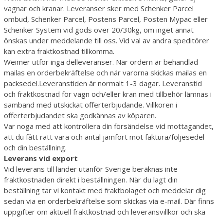
vagnar och kranar. Leveranser sker med Schenker Parcel
ombud, Schenker Parcel, Postens Parcel, Posten Mypac eller
Schenker System vid gods över 20/30kg, om inget annat
önskas under meddelande till oss. Vid val av andra speditörer
kan extra fraktkostnad tillkomma.
Weimer utför inga delleveranser. När ordern är behandlad
mailas en orderbekräftelse och när varorna skickas mailas en
packsedel.Leveranstiden är normalt 1-3 dagar. Leveranstid
och fraktkostnad för vagn och/eller kran med tillbehör lämnas i
samband med utskickat offerterbjudande. Villkoren i
offerterbjudandet ska godkännas av köparen.
Var noga med att kontrollera din försändelse vid mottagandet,
att du fått rätt vara och antal jämfört mot faktura/följesedel
och din beställning.
Leverans vid export
Vid leverans till länder utanför Sverige beräknas inte
fraktkostnaden direkt i beställningen. När du lagt din
beställning tar vi kontakt med fraktbolaget och meddelar dig
sedan via en orderbekräftelse som skickas via e-mail. Där finns
uppgifter om aktuell fraktkostnad och leveransvillkor och ska