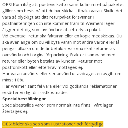
OBS! Kom ihåg att postens kvitto samt kollinumret på paketet
gäller som bevis på att du har skickat tillbaka varan. Skulle det
vara så olyckligt att ditt returpaket försvinner i
posthanteringen och inte kommer fram till Weimers lager
åligger det dig som avsändare att efterlysa paket.
Vid eventuell retur ska fakturan eller en kopia medskickas. Du
ska även ange om du vill byta varan mot andra varor eller få
pengar tillbaka om de är betalda. Varorna skall returneras
oanvända och i orginalförpackning. Frakter i samband med
returer eller byten betalas av kunden. Returer mot
postförskott eller efterkrav mottages ej.
Har varan använts eller ser använd ut avdrages en avgift om
minst 10%.
Har Weimer sänt fel vara eller vid godkända reklamationer
ersätter vi dig för fraktkostnader.
Specialbeställningar
Specialbeställda varor som normalt inte finns i vårt lager
återtages ej.
OBS: bilder ska ses som illustrationer och förtydliga