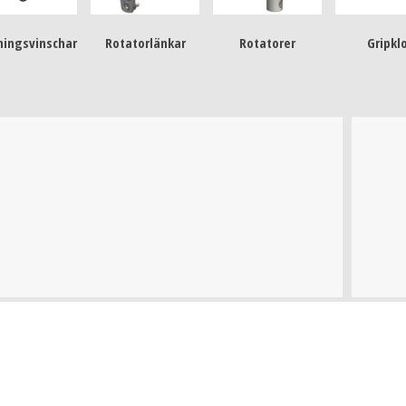
ningsvinschar
Rotatorlänkar
Rotatorer
Gripkl