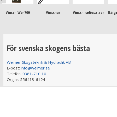
Vinsch We-700
Vinschar
Vinsch radiosatser
Bärg
För svenska skogens bästa
Weimer Skogsteknik & Hydraulik AB
E-post:
info@weimer.se
Telefon:
0381-710 10
Org.nr:
556413-6124