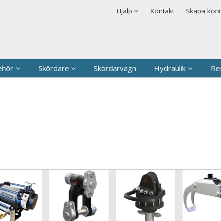
rodukten har lagts i din varukorg
Säkerhet & Cookies
Hjälp
Kontakt
Skapa kon
Logga in
Användarnamn
*
Lösenord
*
ehör
Skördare
Skördarvagn
Hydraulik
Re
Kom ihåg mig
Glömt ditt lösenord?
Skapa nytt konto