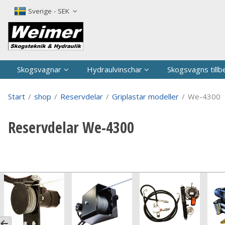
P
Sverige - SEK
Skogsvagnar
Hydraulvinschar
Skogsvagns tillb
Start
/
shop
/
Reservdelar
/
Griplastar modeller
/
We-4300
Reservdelar We-4300