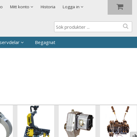
Visa varukorgen
Till kassan
to
Mitt konto
Historia
Logga in
servdelar
Begagnat