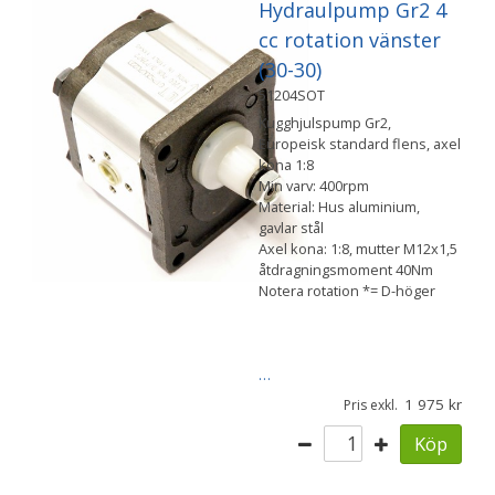
Hydraulpump Gr2 4
cc rotation vänster
(30-30)
51204SOT
Kugghjulspump Gr2,
Europeisk standard flens, axel
kona 1:8
Min varv: 400rpm
Material: Hus aluminium,
gavlar stål
Axel kona: 1:8, mutter M12x1,5
åtdragningsmoment 40Nm
Notera rotation *= D-höger
…
1 975
Pris exkl.
Köp