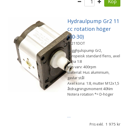
Köp
Hydraulpump Gr2 11
cc rotation höger
(30-30)
51211DOT
Kugghjulspump Gr2,
Europeisk standard flens, axel
kona 1:8
Min varv: 400rpm
Material: Hus aluminium,
gavlar stål
Axel kona: 1:8, mutter M12x1,5
åtdragningsmoment 40Nm
Notera rotation *= D-höger
…
1 975
Pris exkl.