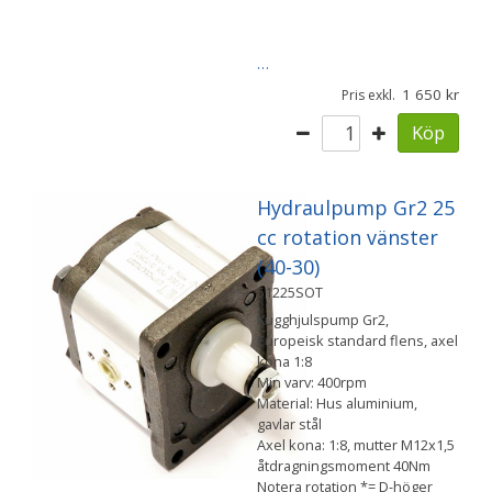
…
1 650
Pris exkl.
Köp
Hydraulpump Gr2 25
cc rotation vänster
(40-30)
51225SOT
Kugghjulspump Gr2,
Europeisk standard flens, axel
kona 1:8
Min varv: 400rpm
Material: Hus aluminium,
gavlar stål
Axel kona: 1:8, mutter M12x1,5
åtdragningsmoment 40Nm
Notera rotation *= D-höger