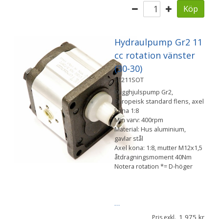
Köp
Hydraulpump Gr2 11
cc rotation vänster
(30-30)
51211SOT
Kugghjulspump Gr2,
Europeisk standard flens, axel
kona 1:8
Min varv: 400rpm
Material: Hus aluminium,
gavlar stål
Axel kona: 1:8, mutter M12x1,5
åtdragningsmoment 40Nm
Notera rotation *= D-höger
…
1 975
Pris exkl.