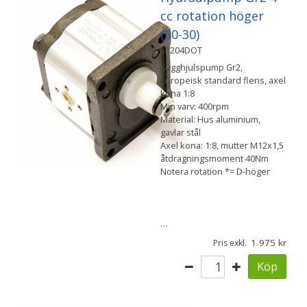
cc rotation höger
(30-30)
51204DOT
Kugghjulspump Gr2,
Europeisk standard flens, axel
kona 1:8
Min varv: 400rpm
Material: Hus aluminium,
gavlar stål
Axel kona: 1:8, mutter M12x1,5
åtdragningsmoment 40Nm
Notera rotation *= D-höger
…
1 975
Pris exkl.
Köp