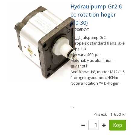
Hydraulpump Gr2 6
cc rotation höger
(30-30)
51206DOT
Kugghjulspump Gr2,
Europeisk standard flens, axel
kona 1:8
Min varv: 400rpm
Material: Hus aluminium,
gavlar stål
Axel kona: 1:8, mutter M12x1,5
åtdragningsmoment 40Nm
Notera rotation *= D-höger
…
1 650
Pris exkl.
Köp