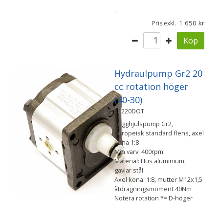
…
1 650
Pris exkl.
Köp
Hydraulpump Gr2 20
cc rotation höger
(40-30)
51220DOT
Kugghjulspump Gr2,
Europeisk standard flens, axel
kona 1:8
Min varv: 400rpm
Material: Hus aluminium,
gavlar stål
Axel kona: 1:8, mutter M12x1,5
åtdragningsmoment 40Nm
Notera rotation *= D-höger