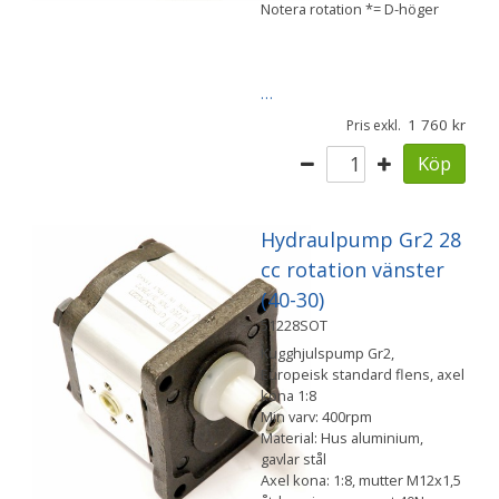
Notera rotation *= D-höger
…
1 760
Pris exkl.
Köp
Hydraulpump Gr2 28
cc rotation vänster
(40-30)
51228SOT
Kugghjulspump Gr2,
Europeisk standard flens, axel
kona 1:8
Min varv: 400rpm
Material: Hus aluminium,
gavlar stål
Axel kona: 1:8, mutter M12x1,5