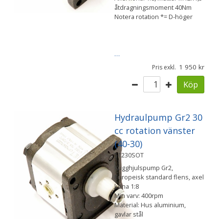
åtdragningsmoment 40Nm
Notera rotation *= D-höger
…
1 950
Pris exkl.
Köp
Hydraulpump Gr2 30
cc rotation vänster
(40-30)
51230SOT
Kugghjulspump Gr2,
Europeisk standard flens, axel
kona 1:8
Min varv: 400rpm
Material: Hus aluminium,
gavlar stål