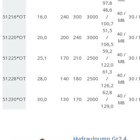
97,8
48,6
40 /
51216*OT
16,0
240
300
3000
/
30 /
M8
100,7
51,5
40 /
51220*OT
20,0
200
240
3000
/
30 /
M8
106,5
59,2
40 /
51225*OT
25,1
170
210
2500
/
30 /
M8
122,0
61,3
40 /
51228*OT
28,0
140
180
2500
/
30 /
M8
126,2
62,8
40 /
51230*OT
30,0
130
170
2000
/
30 /
M8
129,0
Hydraulpump Gr2 4