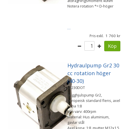
åtdragningsmoment 40Nm
Notera rotation *= D-höger
…
1 760
Pris exkl.
Köp
Hydraulpump Gr2 30
cc rotation höger
(40-30)
51230DOT
Kugghjulspump Gr2,
Europeisk standard flens, axel
kona 1:8
Min varv: 400rpm
Material: Hus aluminium,
gavlar stål
Axel kona: 1:8, mutter M12x1,5