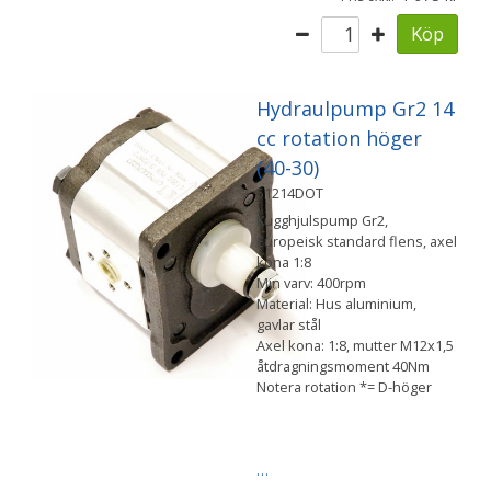
Köp
Hydraulpump Gr2 14
cc rotation höger
(40-30)
51214DOT
Kugghjulspump Gr2,
Europeisk standard flens, axel
kona 1:8
Min varv: 400rpm
Material: Hus aluminium,
gavlar stål
Axel kona: 1:8, mutter M12x1,5
åtdragningsmoment 40Nm
Notera rotation *= D-höger
…