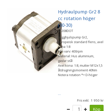
Hydraulpump Gr2 8
cc rotation höger
(30-30)
51208DOT
Kugghjulspump Gr2,
Europeisk standard flens, axel
kona 1:8
Min varv: 400rpm
Material: Hus aluminium,
gavlar stål
Axel kona: 1:8, mutter M12x1,5
åtdragningsmoment 40Nm
Notera rotation *= D-höger
…
1 950
Pris exkl.
Köp