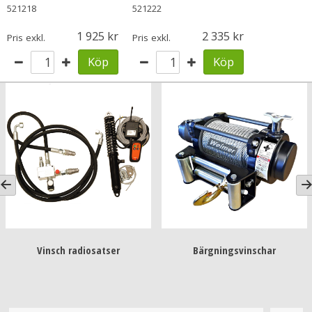
521218
521222
1 925
2 335
Pris exkl.
Pris exkl.
Köp
Köp
Vinsch radiosatser
Bärgningsvinschar