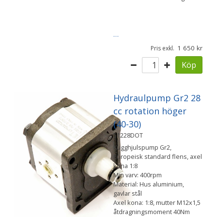
…
1 650
Pris exkl.
Köp
Hydraulpump Gr2 28
cc rotation höger
(40-30)
51228DOT
Kugghjulspump Gr2,
Europeisk standard flens, axel
kona 1:8
Min varv: 400rpm
Material: Hus aluminium,
gavlar stål
Axel kona: 1:8, mutter M12x1,5
åtdragningsmoment 40Nm