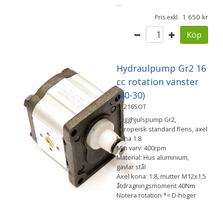
…
1 650
Pris exkl.
Köp
Hydraulpump Gr2 16
cc rotation vänster
(40-30)
51216SOT
Kugghjulspump Gr2,
Europeisk standard flens, axel
kona 1:8
Min varv: 400rpm
Material: Hus aluminium,
gavlar stål
Axel kona: 1:8, mutter M12x1,5
åtdragningsmoment 40Nm
Notera rotation *= D-höger