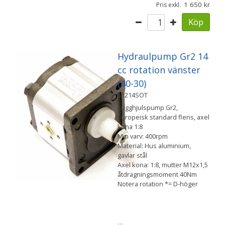
1 650
Pris exkl.
Köp
Hydraulpump Gr2 14
cc rotation vänster
(40-30)
51214SOT
Kugghjulspump Gr2,
Europeisk standard flens, axel
kona 1:8
Min varv: 400rpm
Material: Hus aluminium,
gavlar stål
Axel kona: 1:8, mutter M12x1,5
åtdragningsmoment 40Nm
Notera rotation *= D-höger
…