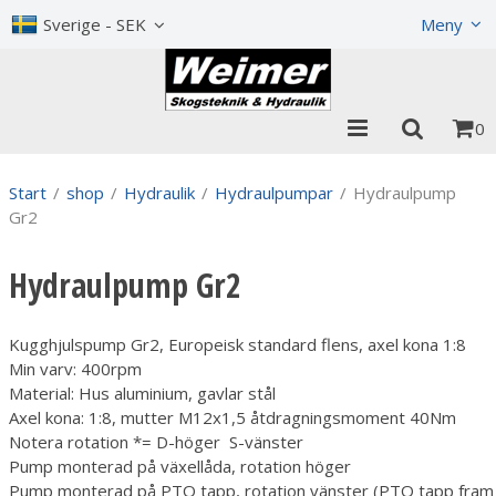
Visa varukorgen
Till kassan
Sverige - SEK
Meny
0
Start
/
shop
/
Hydraulik
/
Hydraulpumpar
/
Hydraulpump
Gr2
Hydraulpump Gr2
Kugghjulspump Gr2, Europeisk standard flens, axel kona 1:8
Min varv: 400rpm
Material: Hus aluminium, gavlar stål
Axel kona: 1:8, mutter M12x1,5 åtdragningsmoment 40Nm
Notera rotation *= D-höger S-vänster
Pump monterad på växellåda, rotation höger
Pump monterad på PTO tapp, rotation vänster (PTO tapp fram