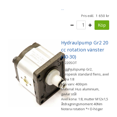
…
1 650
Pris exkl.
Köp
Hydraulpump Gr2 20
cc rotation vänster
(40-30)
51220SOT
Kugghjulspump Gr2,
Europeisk standard flens, axel
kona 1:8
Min varv: 400rpm
Material: Hus aluminium,
gavlar stål
Axel kona: 1:8, mutter M12x1,5
åtdragningsmoment 40Nm
Notera rotation *= D-höger