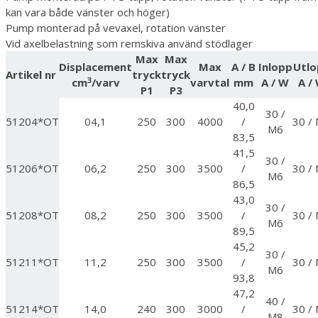
kan vara både vänster och höger)
Pump monterad på vevaxel, rotation vänster
Vid axelbelastning som remskiva använd stödlager
Max
Max
Displacement
Max
A / B
Inlopp
Utlo
Artikel nr
tryck
tryck
3
cm
/varv
varvtal
mm
A / W
A /
P1
P3
40,0
30 /
51204*OT
04,1
250
300
4000
/
30 /
M6
83,5
41,5
30 /
51206*OT
06,2
250
300
3500
/
30 /
M6
86,5
43,0
30 /
51208*OT
08,2
250
300
3500
/
30 /
M6
89,5
45,2
30 /
51211*OT
11,2
250
300
3500
/
30 /
M6
93,8
47,2
40 /
51214*OT
14,0
240
300
3000
/
30 /
M8