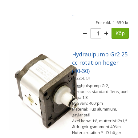
…
1 650
Pris exkl.
Köp
Hydraulpump Gr2 25
cc rotation höger
(40-30)
51225DOT
Kugghjulspump Gr2,
Europeisk standard flens, axel
kona 1:8
Min varv: 400rpm
Material: Hus aluminium,
gavlar stål
Axel kona: 1:8, mutter M12x1,5
åtdragningsmoment 40Nm
Notera rotation *= D-höger