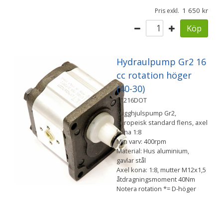
1 650
Pris exkl.
Köp
Hydraulpump Gr2 16
cc rotation höger
(40-30)
51216DOT
Kugghjulspump Gr2,
Europeisk standard flens, axel
kona 1:8
Min varv: 400rpm
Material: Hus aluminium,
gavlar stål
Axel kona: 1:8, mutter M12x1,5
åtdragningsmoment 40Nm
Notera rotation *= D-höger