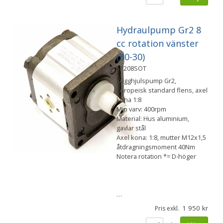
Hydraulpump Gr2 8
cc rotation vänster
(30-30)
51208SOT
Kugghjulspump Gr2,
Europeisk standard flens, axel
kona 1:8
Min varv: 400rpm
Material: Hus aluminium,
gavlar stål
Axel kona: 1:8, mutter M12x1,5
åtdragningsmoment 40Nm
Notera rotation *= D-höger
…
1 950
Pris exkl.