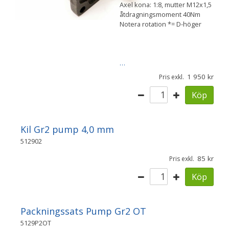
Axel kona: 1:8, mutter M12x1,5
åtdragningsmoment 40Nm
Notera rotation *= D-höger
…
1 950
Pris exkl.
Köp
Kil Gr2 pump 4,0 mm
512902
85
Pris exkl.
Köp
Packningssats Pump Gr2 OT
5129P2OT