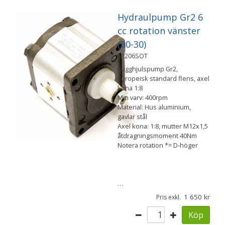
Hydraulpump Gr2 6
cc rotation vänster
(30-30)
51206SOT
Kugghjulspump Gr2,
Europeisk standard flens, axel
kona 1:8
Min varv: 400rpm
Material: Hus aluminium,
gavlar stål
Axel kona: 1:8, mutter M12x1,5
åtdragningsmoment 40Nm
Notera rotation *= D-höger
…
1 650
Pris exkl.
Köp