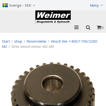
Visa varukorgen
Till kassan
Sverige - SEK
Meny
0
Start
/
shop
/
Reservdelar
/
Vinsch We-1400/1700/2200
M2
/
Drev vinsch motor M2-M3