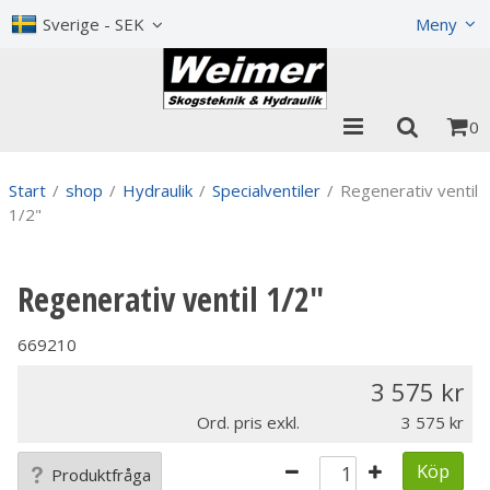
Visa varukorgen
Till kassan
Sverige - SEK
Meny
0
Start
/
shop
/
Hydraulik
/
Specialventiler
/
Regenerativ ventil
1/2"
Regenerativ ventil 1/2"
669210
3 575
Ord. pris exkl.
3 575
Köp
Produktfråga