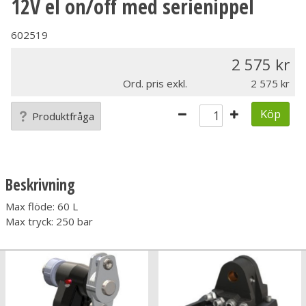
12V el on/off med serienippel
602519
2 575
Ord. pris exkl.
2 575
Köp
Produktfråga
Beskrivning
Max flöde: 60 L
Max tryck: 250 bar