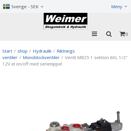
Visa varukorgen
Till kassan
Sverige - SEK
Meny
0
Start
/
shop
/
Hydraulik
/
Riktnings
ventiler
/
Monoblockventiler
/
Ventil MB25 1 sektion 60L 1/2"
12V el on/off med serienippel