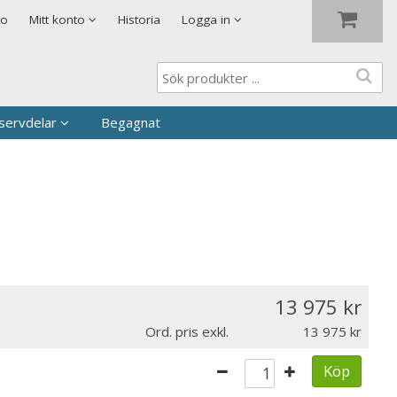
Visa varukorgen
Till kassan
to
Mitt konto
Historia
Logga in
servdelar
Begagnat
13 975
Ord. pris exkl.
13 975
Köp