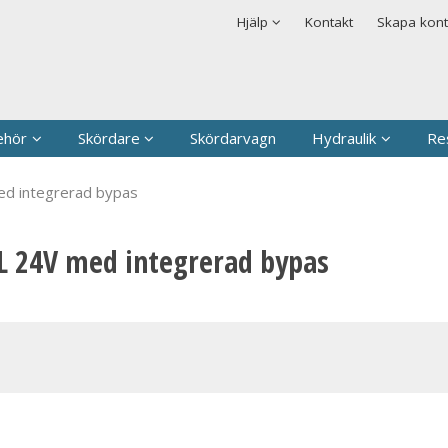
rodukten har lagts i din varukorg
Säkerhet & Cookies
Hjälp
Kontakt
Skapa kon
Logga in
Användarnamn
*
Lösenord
*
ehör
Skördare
Skördarvagn
Hydraulik
Re
Kom ihåg mig
ed integrerad bypas
Glömt ditt lösenord?
0L 24V med integrerad bypas
Skapa nytt konto