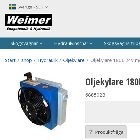
P
Sverige - SEK
Skogsvagnar
Hydraulvinschar
Skogsvagns tillb
Start
/
shop
/
Hydraulik
/
Oljekylare
/
Oljekylare 180L 24V m
Oljekylare 18
688502B
Produktfråga