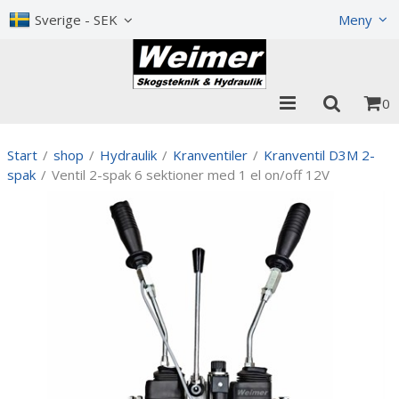
Visa varukorgen
Till kassan
Sverige - SEK
Meny
0
Start
/
shop
/
Hydraulik
/
Kranventiler
/
Kranventil D3M 2-
spak
/
Ventil 2-spak 6 sektioner med 1 el on/off 12V