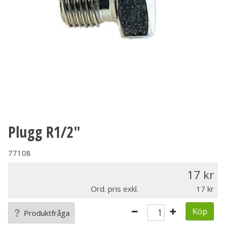
Plugg R1/2"
77108
17
Ord. pris exkl.
17
Köp
Produktfråga