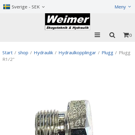
Visa varukorgen
Till kassan
Sverige - SEK
Meny
0
Start
/
shop
/
Hydraulik
/
Hydraulkopplingar
/
Plugg
/
Plugg
R1/2"