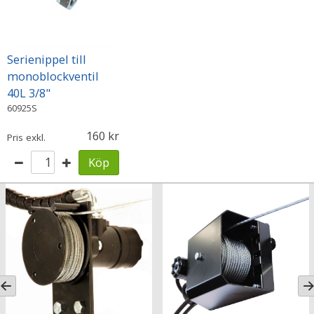
Serienippel till
monoblockventil
40L 3/8"
60925S
160
Pris exkl.
Köp