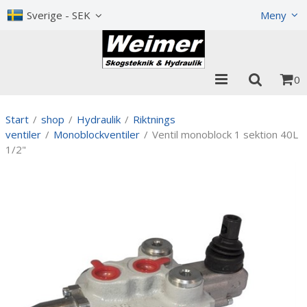
Visa varukorgen
Till kassan
Sverige - SEK
Meny
0
Start
/
shop
/
Hydraulik
/
Riktnings
ventiler
/
Monoblockventiler
/
Ventil monoblock 1 sektion 40L
1/2"