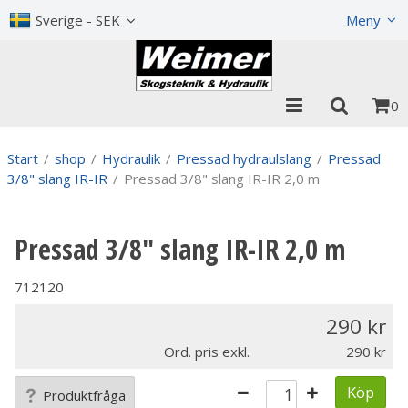
Visa varukorgen
Till kassan
Sverige - SEK
Meny
0
Start
/
shop
/
Hydraulik
/
Pressad hydraulslang
/
Pressad
3/8" slang IR-IR
/
Pressad 3/8" slang IR-IR 2,0 m
Pressad 3/8" slang IR-IR 2,0 m
712120
290
Ord. pris exkl.
290
Köp
Produktfråga